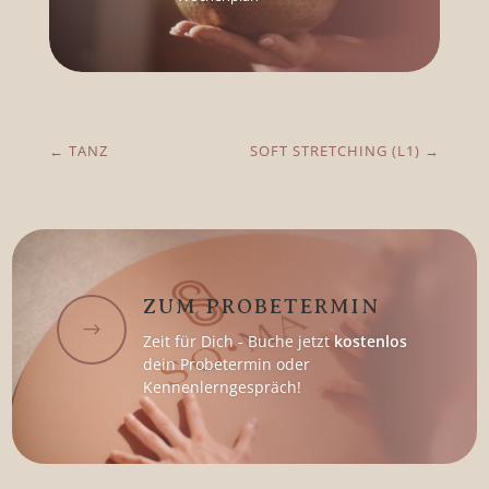
←
TANZ
SOFT STRETCHING (L1)
→
ZUM PROBETERMIN
$
Zeit für Dich - Buche jetzt
kostenlos
dein Probetermin oder
Kennenlerngespräch!