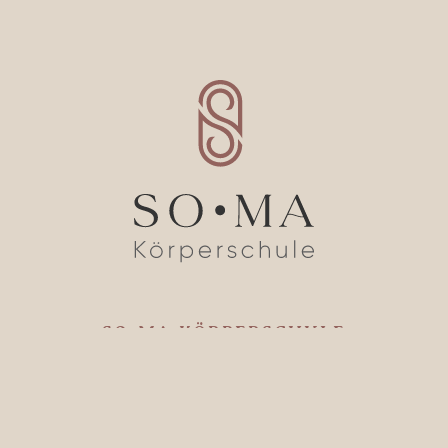
SO-MA KÖRPERSCHULE
Huverheide 6
47918 Tönisvorst
+49 159 010 658 69