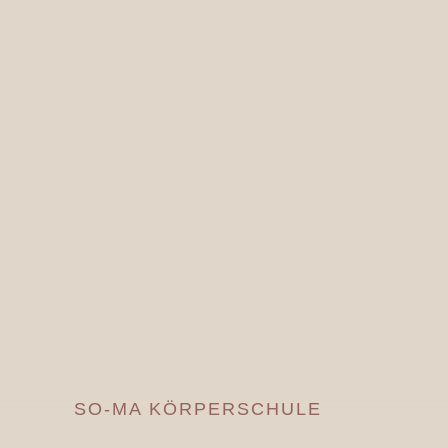
←
MILON ZIRKEL TRAINING
ZUM PROBETERMIN
$
Zeit für Dich - Buche jetzt
kostenlos
dein P
SO-MA KÖRPERSCHULE