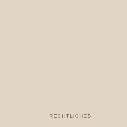
BETRIEBLICHE GESUNDHEITS-FÖRDERUNG
→
RECHTLICHES